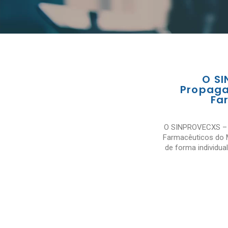
O SI
Propaga
Fa
O SINPROVECXS – S
Farmacêuticos do M
de forma individua