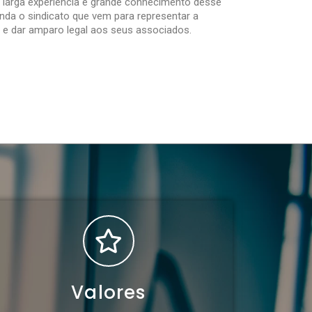
 larga experiência e grande conhecimento desse
unda o sindicato que vem para representar a
os e dar amparo legal aos seus associados.
Valores