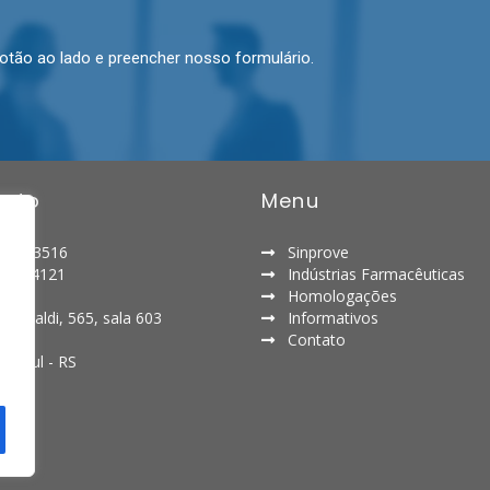
botão ao lado e preencher nosso formulário.
tato
Menu
9689-3516
Sinprove
027-4121
Indústrias Farmacêuticas
Homologações
aribaldi, 565, sala 603
Informativos
Contato
do Sul - RS