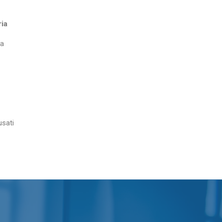
ia
ta
sati