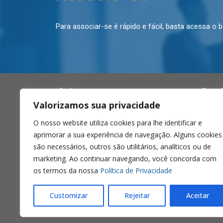
Para associar-se é rápido e fácil, basta acessa o 
Sobre
Con
Valorizamos sua privacidade
O
SINPROVECXS
- Sindicato dos
54.9
O nosso website utiliza cookies para lhe identificar e
Propagandistas, Propagandistas
54.3
Vendedores e Vendedores de Produtos
aprimorar a sua experiência de navegação. Alguns cookies
Farmacêuticos do Município de Caxias
Rua G
são necessários, outros são utilitários, analíticos ou de
do Sul, é uma entidade associativa que
Centro
marketing. Ao continuar navegando, você concorda com
tem como objetivo proteger, de forma
Caxias 
os termos da nossa
Política de Privacidade
individual ou coletiva, os interesses da
categoria e representar, nas questões
administrativas ou judiciais, aqueles
Customizar
Rejeitar
Aceitar
que a compõem.