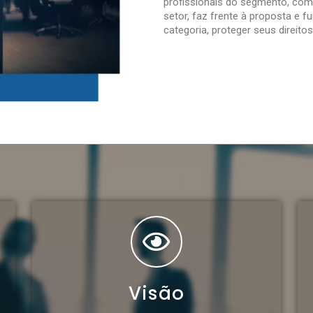
profissionais do segmento, com
setor, faz frente à proposta e f
categoria, proteger seus direit
Visão